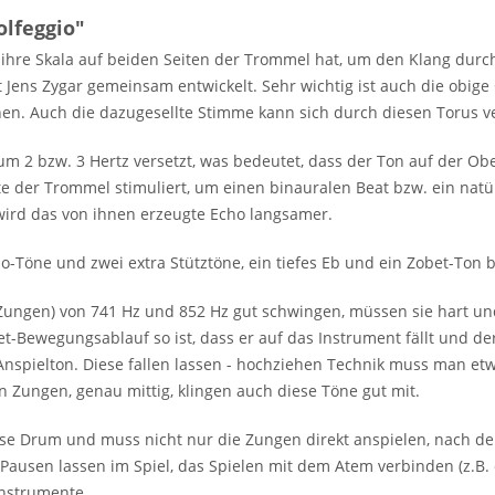
lfeggio"
 ihre Skala auf beiden Seiten der Trommel hat, um den Klang durc
 Jens Zygar gemeinsam entwickelt. Sehr wichtig ist auch die obige
nnen. Auch die dazugesellte Stimme kann sich durch diesen Torus v
um 2 bzw. 3 Hertz versetzt, was bedeutet, dass der Ton auf der Ob
e der Trommel stimuliert, um einen binauralen Beat bzw. ein nat
ird das von ihnen erzeugte Echo langsamer.
io-Töne und zwei extra Stütztöne, ein tiefes Eb und ein Zobet-Ton b
 Zungen) von 741 Hz und 852 Hz gut schwingen, müssen sie hart un
let-Bewegungsablauf so ist, dass er auf das Instrument fällt und 
nspielton. Diese fallen lassen - hochziehen Technik muss man et
nen Zungen, genau mittig, klingen auch diese Töne gut mit.
 Drum und muss nicht nur die Zungen direkt anspielen, nach dem
ausen lassen im Spiel, das Spielen mit dem Atem verbinden (z.B.
 Instrumente.