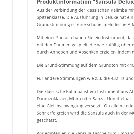
Produktinformation "Sansula Delux
Aus der Verbindung der klassischen Kalimba mi
Spitzenklasse. Die Ausführung in Deluxe hat ein
Grundstimmung ist eine schöne, melodische A-M
Mit einer Sansula haben Sie ein Instrument, da
mit den Daumen gespielt, die wie zufällig über 
durch Anheben und Absenken erzielen, indem ma
Die Grund-Stimmung auf dem Grundton mit 440 Hz
Für andere Stimmungen wie z.B. die 432 Hz und
Die klassische Kalimba ist ein Instrument aus A
Daumenklavier, Mbira oder Sanza. Unmittelbar s
eine Gleichschwingung versetzt.. Ob alleine od
Sehr erfolgreich wird die Sansula auch in der M
geschätzt.
Wir empfehlen die Sansula Tasche zum Umhänge