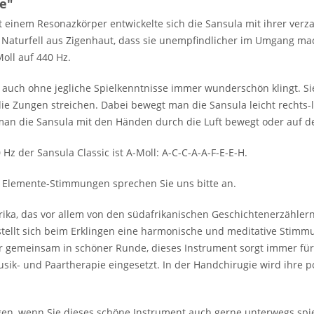
e"
t einem Resonazkörper entwickelte sich die Sansula mit ihrer ve
 Naturfell aus Zigenhaut, dass sie unempfindlicher im Umgang mach
oll auf 440 Hz.
s auch ohne jegliche Spielkenntnisse immer wunderschön klingt. S
die Zungen streichen. Dabei bewegt man die Sansula leicht rechts-
n die Sansula mit den Händen durch die Luft bewegt oder auf de
 der Sansula Classic ist A-Moll: A-C-C-A-A-F-E-E-H.
 Elemente-Stimmungen sprechen Sie uns bitte an.
frika, das vor allem von den südafrikanischen Geschichtenerzähler
tellt sich beim Erklingen eine harmonische und meditative Stimmu
er gemeinsam in schöner Runde, dieses Instrument sorgt immer für 
usik- und Paartherapie eingesetzt. In der Handchirugie wird ihre p
n, wenn Sie dieses schöne Instrument auch gerne unterwegs spi