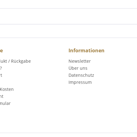
ce
Informationen
dukt / Rückgabe
Newsletter
?
Über uns
rt
Datenschutz
Impressum
Kosten
ht
mular