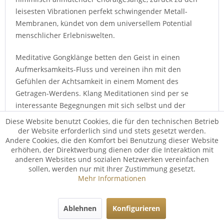
leisesten Vibrationen perfekt schwingender Metall-
Membranen, kündet von dem universellem Potential
menschlicher Erlebniswelten.
Meditative Gongklänge betten den Geist in einen
Aufmerksamkeits-Fluss und vereinen ihn mit den
Gefühlen der Achtsamkeit in einem Moment des
Getragen-Werdens. Klang Meditationen sind per se
interessante Begegnungen mit sich selbst und der
Einsatz von Gongs eröffnet die Königs-Disziplin der hoch-
Diese Website benutzt Cookies, die für den technischen Betrieb
energetischen Meditations-Techniken: die Gong
der Website erforderlich sind und stets gesetzt werden.
Andere Cookies, die den Komfort bei Benutzung dieser Website
Meditation. Gong Meditationen sind sinnvoll für
erhöhen, der Direktwerbung dienen oder die Interaktion mit
umfängliche Entspannungs-Momente, werden aber auch
anderen Websites und sozialen Netzwerken vereinfachen
gerne als Mediatoren der eigenen Befindlichkeit in
sollen, werden nur mit Ihrer Zustimmung gesetzt.
Anspruch genommen.
Mehr Informationen
Gongs online kaufen
Ablehnen
Konfigurieren
Die idealste Situation ist, sich mehrere Gongs anzuhören