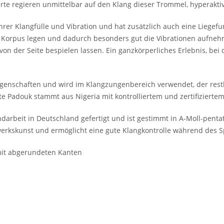
e regieren unmittelbar auf den Klang dieser Trommel, hyperakti
ihrer Klangfülle und Vibration und hat zusätzlich auch eine Liegefu
en Korpus legen und dadurch besonders gut die Vibrationen aufn
von der Seite bespielen lassen. Ein ganzkörperliches Erlebnis, be
genschaften und wird im Klangzungenbereich verwendet, der rest
e Padouk stammt aus Nigeria mit kontrolliertem und zertifiziertem
rbeit in Deutschland gefertigt und ist gestimmt in A-Moll-pentatoni
rkskunst und ermöglicht eine gute Klangkontrolle während des S
 mit abgerundeten Kanten