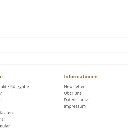
ce
Informationen
dukt / Rückgabe
Newsletter
?
Über uns
rt
Datenschutz
Impressum
Kosten
ht
mular