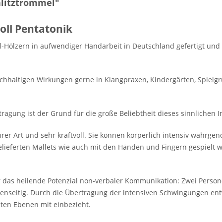
hlitztrommel"
oll Pentatonik
ll-Hölzern in aufwendiger Handarbeit in Deutschland gefertigt un
chhaltigen Wirkungen gerne in Klangpraxen, Kindergärten, Spielg
tragung ist der Grund für die große Beliebtheit dieses sinnlichen 
ihrer Art und sehr kraftvoll. Sie können körperlich intensiv wahr
lieferten Mallets wie auch mit den Händen und Fingern gespielt w
ür das heilende Potenzial non-verbaler Kommunikation: Zwei Person
enseitig. Durch die Übertragung der intensiven Schwingungen entw
sten Ebenen mit einbezieht.