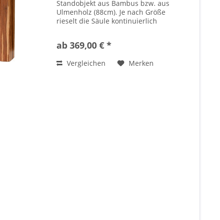
Standobjekt aus Bambus bzw. aus
Ulmenholz (88cm). Je nach Größe
rieselt die Säule kontinuierlich
(ohne dass sie zwischendurch
umgedreht werden muss)
ab 369,00 € *
zwischen 4 und 22 Minuten lang
wie ein leichter, ganz feiner...
Vergleichen
Merken