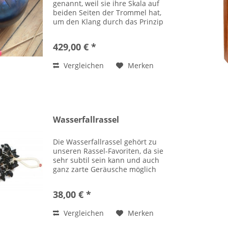
genannt, weil sie ihre Skala auf
beiden Seiten der Trommel hat,
um den Klang durch das Prinzip
der gefühlvollen Resonanz zu
verbessern. Sie wurde so von
429,00 € *
dem Hersteller mit Jens Zygar
gemeinsam entwickelt....
Vergleichen
Merken
Wasserfallrassel
Die Wasserfallrassel gehört zu
unseren Rassel-Favoriten, da sie
sehr subtil sein kann und auch
ganz zarte Geräusche möglich
sind. Sie ist hervorrragend in der
Klangtherapie einsetzbar. Bei
38,00 € *
Klangbehandlungen am Körper
ergeben sich...
Vergleichen
Merken