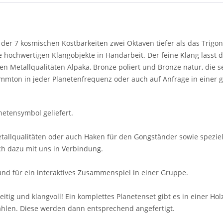
e der 7 kosmischen Kostbarkeiten zwei Oktaven tiefer als das Trigo
se hochwertigen Klangobjekte in Handarbeit. Der feine Klang lässt
en Metallqualitäten Alpaka, Bronze poliert und Bronze natur, die 
Stimmton in jeder Planetenfrequenz oder auch auf Anfrage in eine
anetensymbol geliefert.
llqualitäten oder auch Haken für den Gongständer sowie speziell
ich dazu mit uns in Verbindung.
 und für ein interaktives Zusammenspiel in einer Gruppe.
eitig und klangvoll! Ein komplettes Planetenset gibt es in einer Ho
ählen. Diese werden dann entsprechend angefertigt.