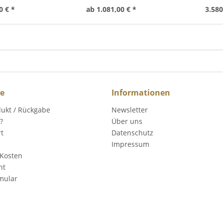
0 € *
ab 1.081,00 € *
3.580
ce
Informationen
dukt / Rückgabe
Newsletter
?
Über uns
rt
Datenschutz
Impressum
Kosten
ht
mular