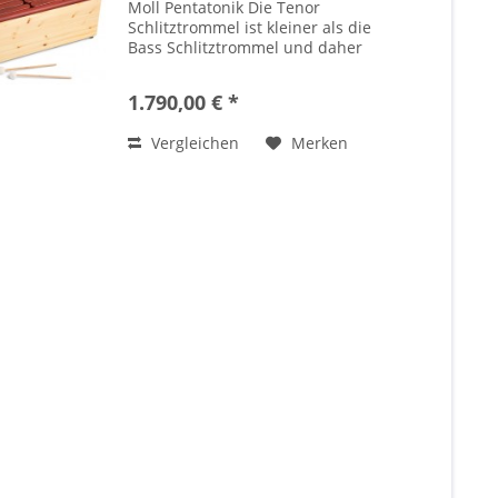
Moll Pentatonik Die Tenor
Schlitztrommel ist kleiner als die
Bass Schlitztrommel und daher
auch gut für Kinder geeignet. Sie
wird aus hochwertigen Voll-
1.790,00 € *
Hölzern in aufwendiger
Handarbeit in Deutschland...
Vergleichen
Merken