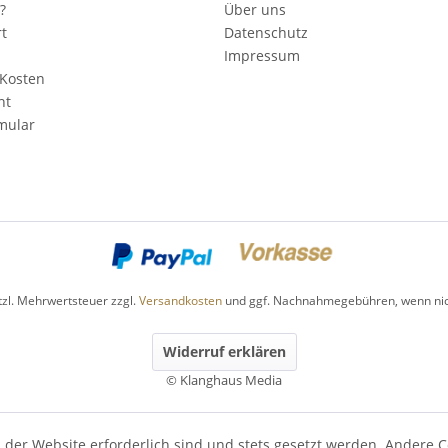
?
Über uns
rt
Datenschutz
Impressum
Kosten
ht
mular
etzl. Mehrwertsteuer zzgl.
Versandkosten
und ggf. Nachnahmegebühren, wenn nic
Widerruf erklären
© Klanghaus Media
 der Website erforderlich sind und stets gesetzt werden. Andere C