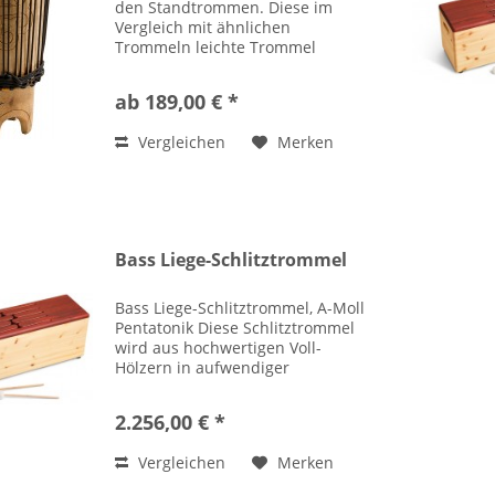
den Standtrommen. Diese im
Vergleich mit ähnlichen
Trommeln leichte Trommel
entfaltet ein schönes und
angenehmes Klangspektrum
ab 189,00 € *
schon bei leisem Trommeln und
ist deshalb auch hervorragend
Vergleichen
Merken
geeignet für das...
Bass Liege-Schlitztrommel
Bass Liege-Schlitztrommel, A-Moll
Pentatonik Diese Schlitztrommel
wird aus hochwertigen Voll-
Hölzern in aufwendiger
Handarbeit in Deutschland
gefertigt und hat seinen
2.256,00 € *
ethymologischen Ursprung in
dem aztekischen Instrument
Vergleichen
Merken
namens...